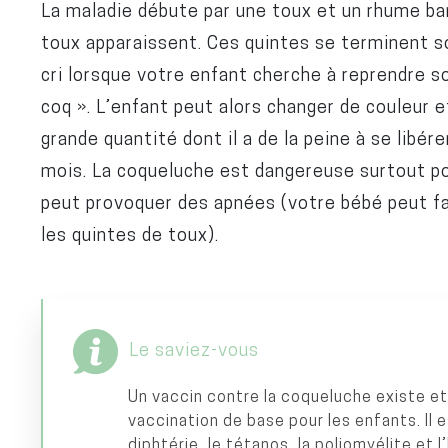
La maladie débute par une toux et un rhume ban
toux apparaissent. Ces quintes se terminent s
cri lorsque votre enfant cherche à reprendre son
coq ». L’enfant peut alors changer de couleur e
grande quantité dont il a de la peine à se libére
mois. La coqueluche est dangereuse surtout pou
peut provoquer des apnées (votre bébé peut fa
les quintes de toux).
Le saviez-vous
Un vaccin contre la coqueluche existe et
vaccination de base pour les enfants. Il
diphtérie, le tétanos, la poliomyélite et 